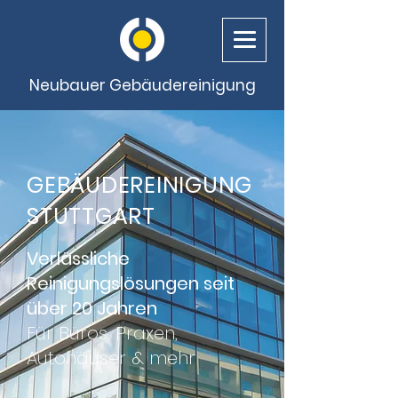
Neubauer Gebäudereinigung
GEBÄUDEREINIGUNG
STUTTGART
Verlässliche
Reinigungslösungen seit
über 20 Jahren
Für Büros, Praxen,
Autohäuser & mehr