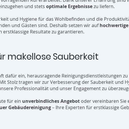
orragenden Ruf erarbeitet. Dank unserer Erfahrung sind wir
einzugehen und stets
optimale Ergebnisse
zu liefern.
rkeit und Hygiene für das Wohlbefinden und die Produktivitä
unden und Gästen sind. Deshalb setzen wir auf
hochwertige
n erstklassige Resultate zu garantieren.
ür makellose Sauberkeit
ft dafür ein, herausragende Reinigungsdienstleistungen zu 
it Stolz tragen wir zur Verbesserung der Sauberkeit und H
 unsere Professionalität und unser Engagement zu überzeug
te für ein
unverbindliches Angebot
oder vereinbaren Sie 
uer Gebäudereinigung
– Ihre Experten für erstklassige Ge